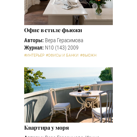
Офис в стиле фьюжн
Авторы:
Вера Герасимова
Журнал:
N10 (143) 2009
#ИНТЕРЬЕР
#ОФИСЫ И БАНКИ
#ФЬЮЖН
Квартира у моря