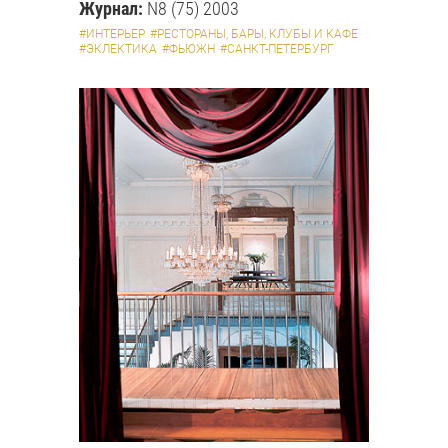
Журнал:
N8 (75) 2003
#ИНТЕРЬЕР
#РЕСТОРАНЫ, БАРЫ, КЛУБЫ И КАФЕ
#ЭКЛЕКТИКА
#ФЬЮЖН
#САНКТ-ПЕТЕРБУРГ